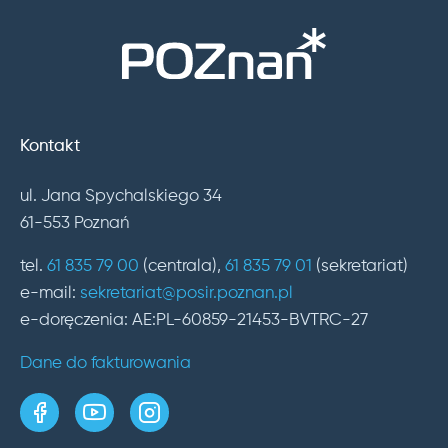
Kontakt
ul. Jana Spychalskiego 34
61-553 Poznań
tel.
61 835 79 00
(centrala),
61 835 79 01
(sekretariat)
e-mail:
sekretariat@posir.poznan.pl
e-doręczenia: AE:PL-60859-21453-BVTRC-27
Dane do fakturowania
strona w serwisie Facebook
kanał w serwisie YouTube
profil w serwisie Instagram