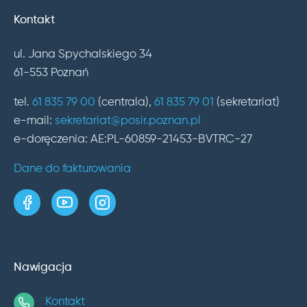
Kontakt
ul. Jana Spychalskiego 34
61-553 Poznań
tel.
61 835 79 00
(centrala),
61 835 79 01
(sekretariat)
e-mail:
sekretariat@posir.poznan.pl
e-doręczenia: AE:PL-60859-21453-BVTRC-27
Dane do fakturowania
strona w serwisie Facebook
kanał w serwisie YouTube
profil w serwisie Instagram
Nawigacja
Kontakt