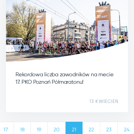
Rekordowa liczba zawodników na mecie
17. PKO Poznań Półmaratonu!
13 KWIECIEŃ
17
18
19
20
21
22
23
24