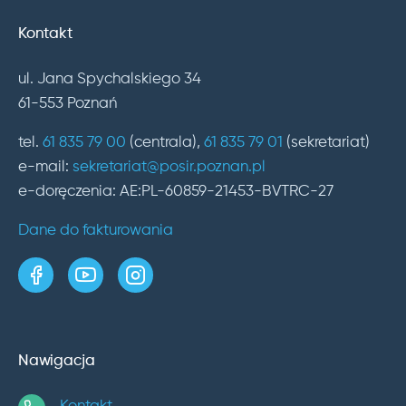
Kontakt
ul. Jana Spychalskiego 34
61-553 Poznań
tel.
61 835 79 00
(centrala),
61 835 79 01
(sekretariat)
e-mail:
sekretariat@posir.poznan.pl
e-doręczenia: AE:PL-60859-21453-BVTRC-27
Dane do fakturowania
strona w serwisie Facebook
kanał w serwisie YouTube
profil w serwisie Instagram
Nawigacja