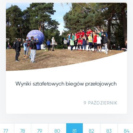
Wyniki sztafetowych biegów przełajowych
9 PAŹDZIERNIK
77
78
79
80
81
82
83
84