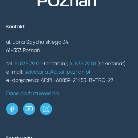
Kontakt
ul. Jana Spychalskiego 34
61-553 Poznań
tel.
61 835 79 00
(centrala),
61 835 79 01
(sekretariat)
e-mail:
sekretariat@posir.poznan.pl
e-doręczenia: AE:PL-60859-21453-BVTRC-27
Dane do fakturowania
strona w serwisie Facebook
kanał w serwisie YouTube
profil w serwisie Instagram