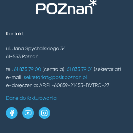
Kontakt
ul. Jana Spychalskiego 34
61-553 Poznań
tel.
61 835 79 00
(centrala),
61 835 79 01
(sekretariat)
e-mail:
sekretariat@posir.poznan.pl
e-doręczenia: AE:PL-60859-21453-BVTRC-27
Dane do fakturowania
strona w serwisie Facebook
kanał w serwisie YouTube
profil w serwisie Instagram