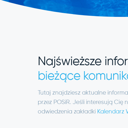
Najświeższe info
bieżące komunik
Tutaj znajdziesz aktualne infor
przez POSiR. Jeśli interesują C
odwiedzenia zakładki
Kalendarz