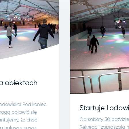
a obiektach
 lodowisko! Pod koniec
Startuje Lodow
mogą pojawić się
Od soboty 30 paździer
antujemy, że choć
Rekreacji zapraszają 
. Na haloweenowe