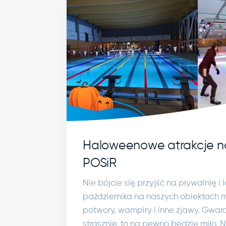
Haloweenowe atrakcje n
POSiR
Nie bójcie się przyjść na pływalnię i
października na naszych obiektach 
potwory, wampiry i inne zjawy. Gwar
strasznie, to na pewno będzie miło