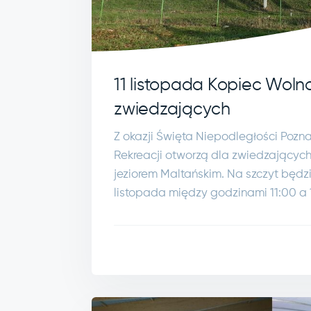
11 listopada Kopiec Wolno
zwiedzających
Z okazji Święta Niepodległości Pozna
Rekreacji otworzą dla zwiedzającyc
jeziorem Maltańskim. Na szczyt będz
listopada między godzinami 11:00 a 