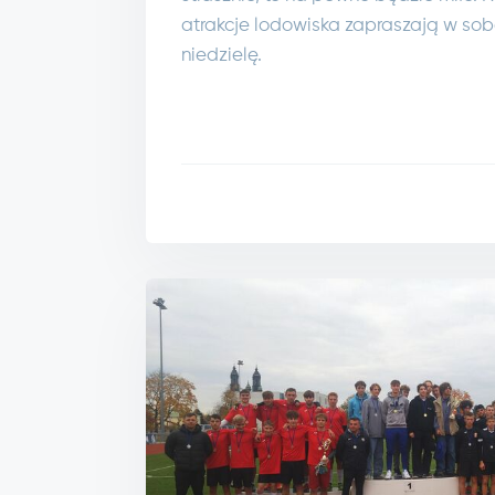
atrakcje lodowiska zapraszają w sob
niedzielę.