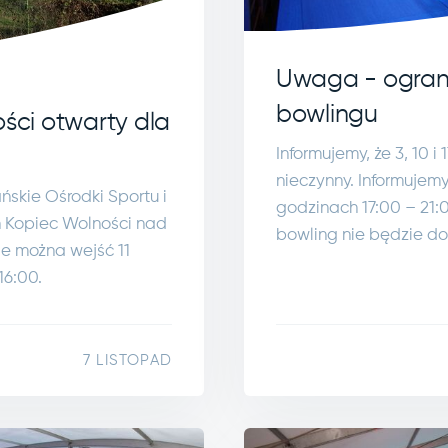
Uwaga - ograni
bowlingu
ści otwarty dla
Informujemy, że 3, 10 i
nieczynny. Informujemy
ńskie Ośrodki Sportu i
godzinach 17:00 – 21:
h Kopiec Wolności nad
bowling nie będzie do
ie można wejść 11
16:00.
7 LISTOPAD