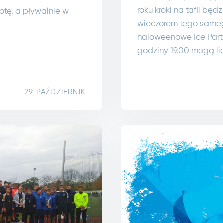
roku kroki na tafli będ
otę, a pływalnie w
wieczorem tego same
haloweenowe Ice Part
godziny 19.00 mogą li
29 PAŹDZIERNIK