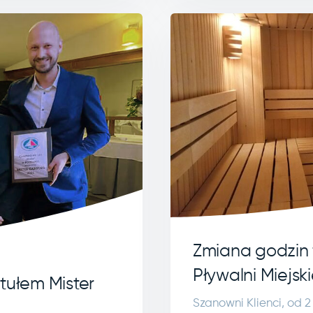
Zmiana godzin
Pływalni Miejsk
tułem Mister
Szanowni Klienci, od 