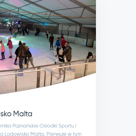
isko Malta
nika Poznańskie Ośrodki Sportu i
na Lodowisko Malta. Pierwsze w tym