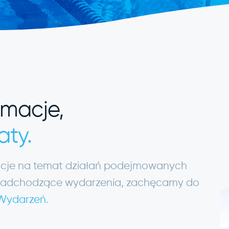
rmacje,
aty.
macje na temat działań podejmowanych
ię nadchodzące wydarzenia, zachęcamy do
 Wydarzeń
.