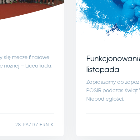
ły się mecze finałowe
Funkcjonowanie 
e nożnej – Licealiada.
listopada
Zapraszamy do zapozn
POSiR podczas świąt 
Niepodległości.
28 PAŹDZIERNIK