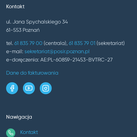
Kontakt
ul. Jana Spychalskiego 34
61-553 Poznań
tel.
61 835 79 00
(centrala),
61 835 79 01
(sekretariat)
e-mail:
sekretariat@posir.poznan.pl
e-doręczenia: AE:PL-60859-21453-BVTRC-27
Dane do fakturowania
strona w serwisie Facebook
kanał w serwisie YouTube
profil w serwisie Instagram
Nawigacja
Kontakt