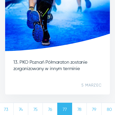
13. PKO Poznań Półmaraton zostanie
zorganizowany w innym terminie
5 MARZEC
73
74
75
76
77
78
79
80