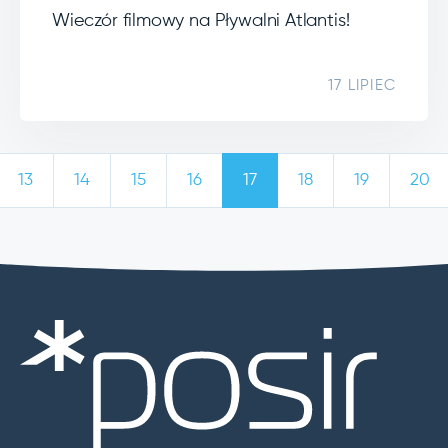
Wieczór filmowy na Pływalni Atlantis!
17 LIPIEC
13
14
15
16
17
18
19
20