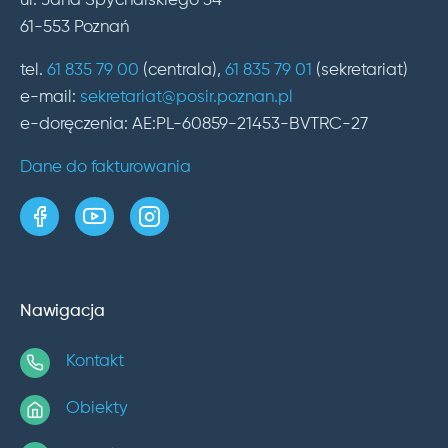
ul. Jana Spychalskiego 34
61-553 Poznań
tel.
61 835 79 00
(centrala),
61 835 79 01
(sekretariat)
e-mail:
sekretariat@posir.poznan.pl
e-doręczenia: AE:PL-60859-21453-BVTRC-27
Dane do fakturowania
strona w serwisie Facebook
kanał w serwisie YouTube
profil w serwisie Instagram
Nawigacja
Kontakt
Obiekty