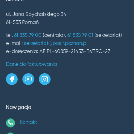
ul. Jana Spychalskiego 34
61-553 Poznań
tel.
61 835 79 00
(centrala),
61 835 79 01
(sekretariat)
e-mail:
sekretariat@posir.poznan.pl
e-doręczenia: AE:PL-60859-21453-BVTRC-27
Dane do fakturowania
strona w serwisie Facebook
kanał w serwisie YouTube
profil w serwisie Instagram
Nawigacja
Kontakt