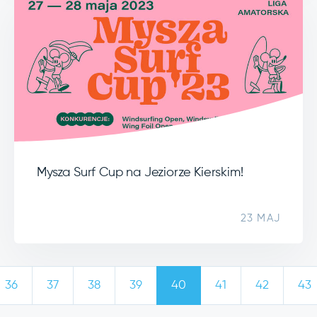
Mysza Surf Cup na Jeziorze Kierskim!
23 MAJ
36
37
38
39
40
41
42
43