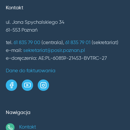
Kontakt
ul. Jana Spychalskiego 34
61-553 Poznań
tel.
61 835 79 00
(centrala),
61 835 79 01
(sekretariat)
e-mail:
sekretariat@posir.poznan.pl
e-doręczenia: AE:PL-60859-21453-BVTRC-27
Dane do fakturowania
strona w serwisie Facebook
kanał w serwisie YouTube
profil w serwisie Instagram
Nawigacja
Kontakt