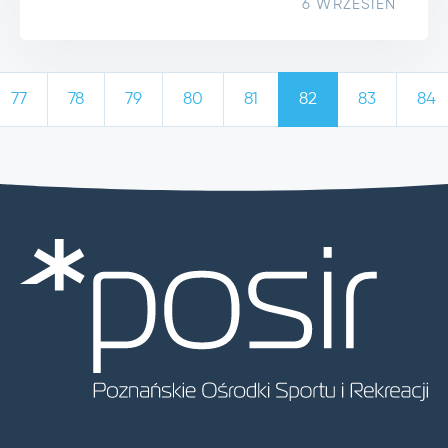
6 WRZESIEŃ
77
78
79
80
81
82
83
84