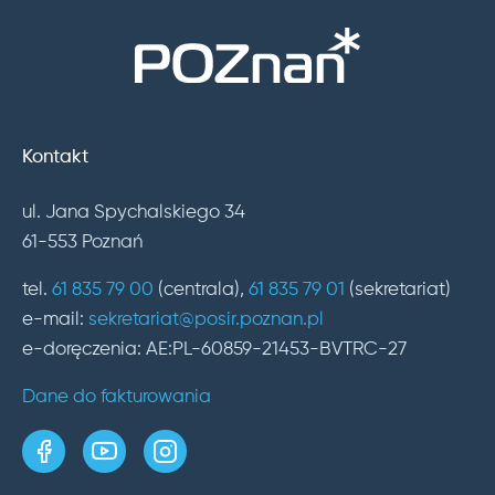
Kontakt
ul. Jana Spychalskiego 34
61-553 Poznań
tel.
61 835 79 00
(centrala),
61 835 79 01
(sekretariat)
e-mail:
sekretariat@posir.poznan.pl
e-doręczenia: AE:PL-60859-21453-BVTRC-27
Dane do fakturowania
strona w serwisie Facebook
kanał w serwisie YouTube
profil w serwisie Instagram