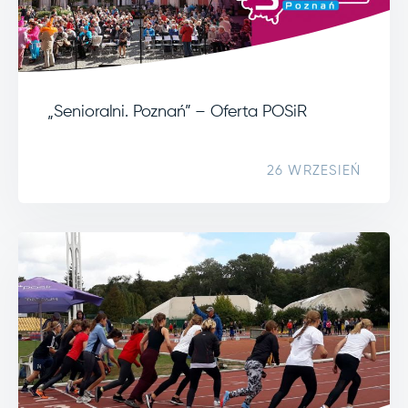
„Senioralni. Poznań” – Oferta POSiR
26 WRZESIEŃ