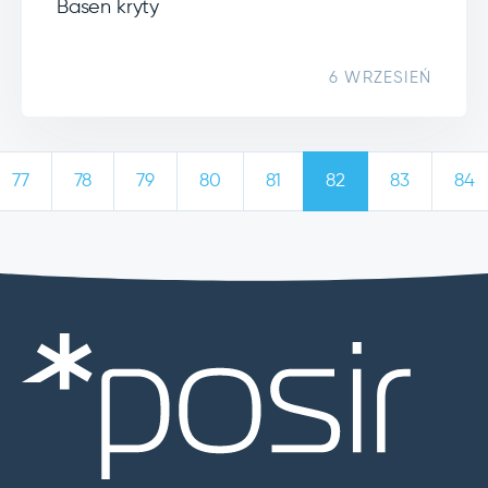
Basen kryty
6 WRZESIEŃ
77
78
79
80
81
82
83
84