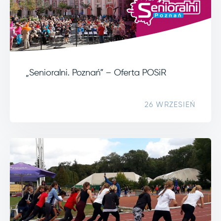
„Senioralni. Poznań” – Oferta POSiR
26 WRZESIEŃ