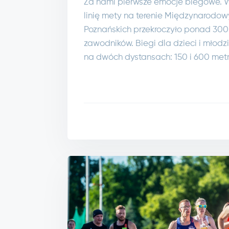
Za nami pierwsze emocje biegowe. 
linię mety na terenie Międzynarodo
Poznańskich przekroczyło ponad 30
zawodników. Biegi dla dzieci i młodz
na dwóch dystansach: 150 i 600 met