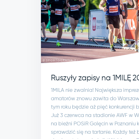
Ruszyły zapisy na 1MILĘ 2
1MILA nie zwalnia! Największa impre
amatorów znowu zawita do Warszawy
tym roku będzie aż pięć konkurencji
Już 3 czerwca na stadionie AWF w Wa
na bieżni POSiR Golęcin w Poznaniu
sprawdzić się na tartanie. Każdy też