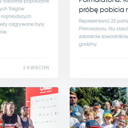
Półmaratonu. K
W sobotnie popołudnie
wych Targów
próbę pobicia r
0 najmłodszych
Reprezentanci 25 pań
ieży rozgrywane były
Półmaratonu. Na starci
rów.
zabraknie zawodników 
godziny.
2 KWIECIEŃ