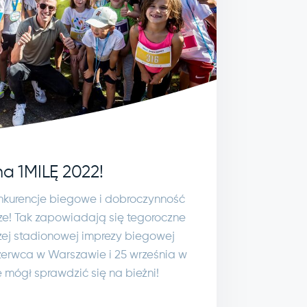
na 1MILĘ 2022!
nkurencje biegowe i dobroczynność
! Tak zapowiadają się tegoroczne
szej stadionowej imprezy biegowej
zerwca w Warszawie i 25 września w
 mógł sprawdzić się na bieżni!