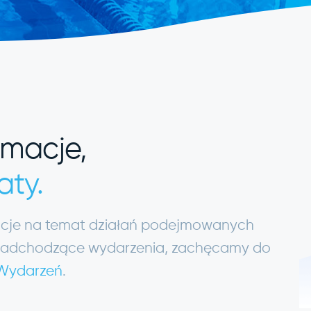
rmacje,
aty.
macje na temat działań podejmowanych
ię nadchodzące wydarzenia, zachęcamy do
 Wydarzeń
.