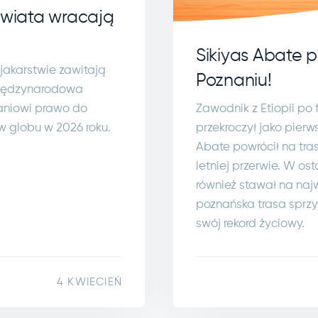
Świata wracają
Sikiyas Abate 
jakarstwie zawitają
Poznaniu!
Międzynarodowa
aniowi prawo do
Zawodnik z Etiopii po
w globu w 2026 roku.
przekroczył jako pierw
Abate powrócił na tra
letniej przerwie. W os
również stawał na na
poznańska trasa sprzy
swój rekord życiowy.
4 KWIECIEŃ