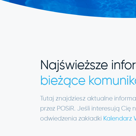
Najświeższe info
bieżące komunik
Tutaj znajdziesz aktualne infor
przez POSiR. Jeśli interesują C
odwiedzenia zakładki
Kalendarz