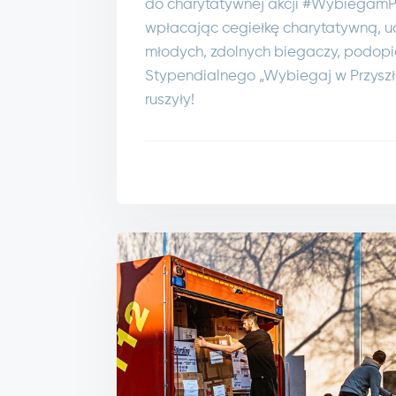
do charytatywnej akcji #WybiegamPrz
wpłacając cegiełkę charytatywną, uc
młodych, zdolnych biegaczy, podop
Stypendialnego „Wybiegaj w Przyszło
ruszyły!