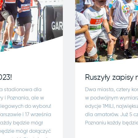
Ruszyły zapisy 
023!
Dwa miasta, cztery ko
za stadionowa dla
w podwójnym wymiarze
 i Poznania, ale w
edycje 1MILI, najwięk
 biegowych do wyboru!
dla amatorów. Już 5 c
rszawie i 17 września
Poznaniu każdy będzie
 każdy będzie mógł
 będzie mógł dołączyć