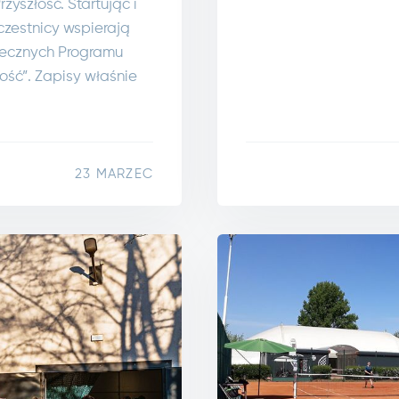
yszłość. Startując i
zestnicy wspierają
iecznych Programu
ść”. Zapisy właśnie
23 MARZEC