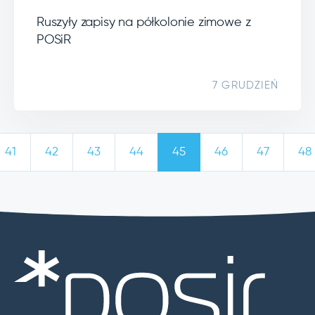
Ruszyły zapisy na półkolonie zimowe z
POSiR
7 GRUDZIEŃ
41
42
43
44
45
46
47
48