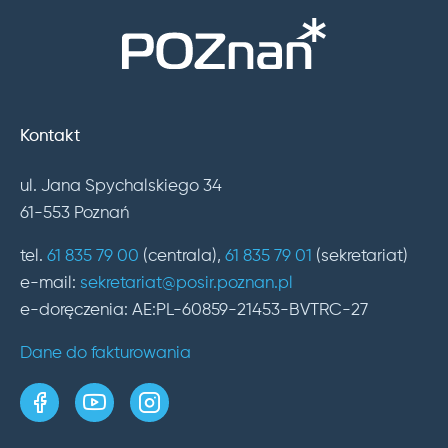
Kontakt
ul. Jana Spychalskiego 34
61-553 Poznań
tel.
61 835 79 00
(centrala),
61 835 79 01
(sekretariat)
e-mail:
sekretariat@posir.poznan.pl
e-doręczenia: AE:PL-60859-21453-BVTRC-27
Dane do fakturowania
strona w serwisie Facebook
kanał w serwisie YouTube
profil w serwisie Instagram