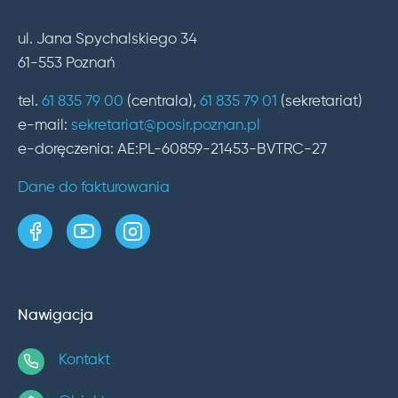
ul. Jana Spychalskiego 34
61-553 Poznań
tel.
61 835 79 00
(centrala),
61 835 79 01
(sekretariat)
e-mail:
sekretariat@posir.poznan.pl
e-doręczenia: AE:PL-60859-21453-BVTRC-27
Dane do fakturowania
strona w serwisie Facebook
kanał w serwisie YouTube
profil w serwisie Instagram
Nawigacja
Kontakt