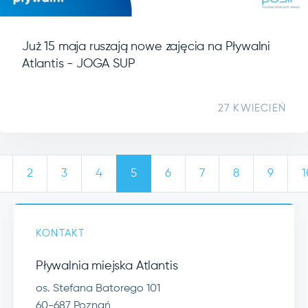
Już 15 maja ruszają nowe zajęcia na Pływalni
Atlantis - JOGA SUP
27 KWIECIEŃ
2
3
4
5
6
7
8
9
1
KONTAKT
Pływalnia miejska Atlantis
os. Stefana Batorego 101
60-687 Poznań