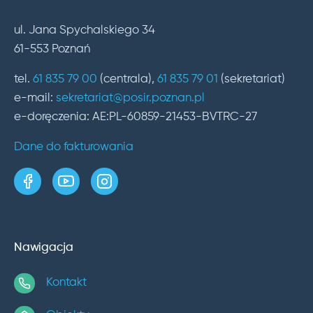
ul. Jana Spychalskiego 34
61-553 Poznań
tel.
61 835 79 00
(centrala),
61 835 79 01
(sekretariat)
e-mail:
sekretariat@posir.poznan.pl
e-doręczenia: AE:PL-60859-21453-BVTRC-27
Dane do fakturowania
strona w serwisie Facebook
kanał w serwisie YouTube
profil w serwisie Instagram
Nawigacja
Kontakt