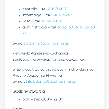
centrala – tel.
61 827 60 72
informacja – tel.
510 914 249
kasa – tel.
61 827 60 72
administracja – tel.
61 827 60 76
,
61 827 60
77
e-mail:
atlantis@posir.poznan.pl
kierownik: Agnieszka Kucharska
zastępca kierownika: Tomasz Krzyżaniak
w sprawach zajęć grupowych i indywidualnych
Pho3nix Akademia Pływania
e-mail:
info.atlantis@posir.poznan.pl
Godziny otwarcia
pon – nie: 6:00 – 22:00