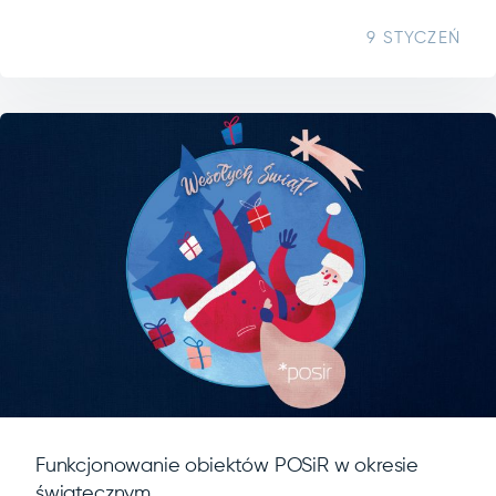
9 STYCZEŃ
Funkcjonowanie obiektów POSiR w okresie
świątecznym