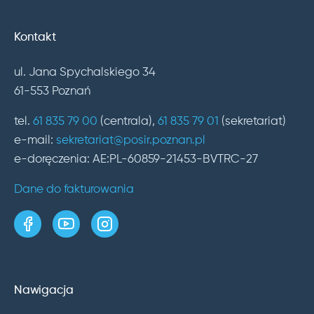
Kontakt
ul. Jana Spychalskiego 34
61-553 Poznań
tel.
61 835 79 00
(centrala),
61 835 79 01
(sekretariat)
e-mail:
sekretariat@posir.poznan.pl
e-doręczenia: AE:PL-60859-21453-BVTRC-27
Dane do fakturowania
strona w serwisie Facebook
kanał w serwisie YouTube
profil w serwisie Instagram
Nawigacja