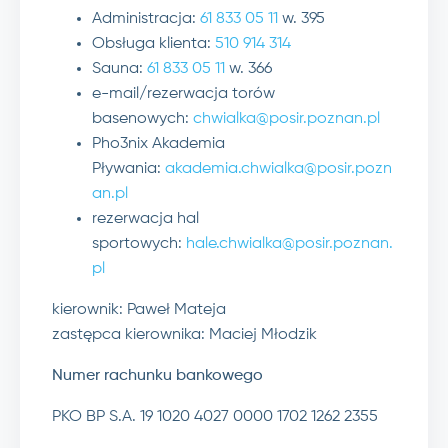
Administracja:
61 833 05 11
w. 395
Obsługa klienta:
510 914 314
Sauna:
61 833 05 11
w. 366
e-mail/rezerwacja torów
basenowych:
chwialka@posir.poznan.pl
Pho3nix Akademia
Pływania:
akademia.chwialka@posir.pozn
an.pl
rezerwacja hal
sportowych:
hale.chwialka@posir.poznan.
pl
kierownik: Paweł Mateja
zastępca kierownika: Maciej Młodzik
Numer rachunku bankowego
PKO BP S.A. 19 1020 4027 0000 1702 1262 2355