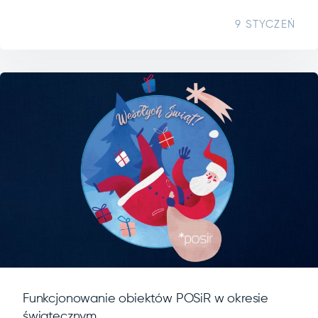
9 STYCZEŃ
Funkcjonowanie obiektów POSiR w okresie
świątecznym