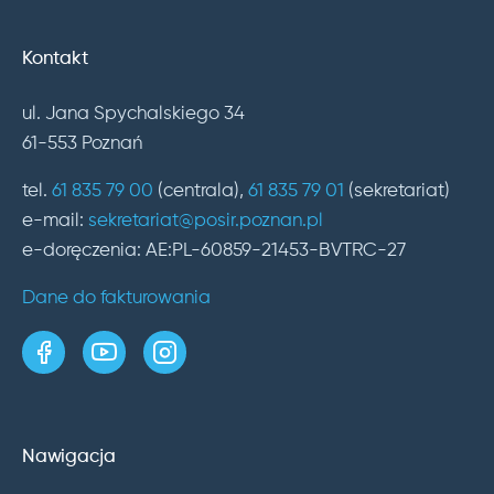
Kontakt
ul. Jana Spychalskiego 34
61-553 Poznań
tel.
61 835 79 00
(centrala),
61 835 79 01
(sekretariat)
e-mail:
sekretariat@posir.poznan.pl
e-doręczenia: AE:PL-60859-21453-BVTRC-27
Dane do fakturowania
strona w serwisie Facebook
kanał w serwisie YouTube
profil w serwisie Instagram
Nawigacja