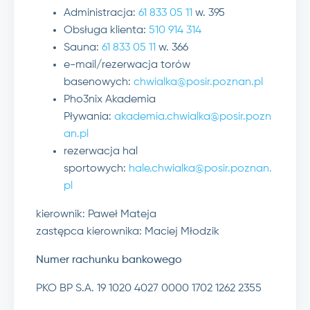
Administracja:
61 833 05 11
w. 395
Obsługa klienta:
510 914 314
Sauna:
61 833 05 11
w. 366
e-mail/rezerwacja torów
basenowych:
chwialka@posir.poznan.pl
Pho3nix Akademia
Pływania:
akademia.chwialka@posir.pozn
an.pl
rezerwacja hal
sportowych:
hale.chwialka@posir.poznan.
pl
kierownik: Paweł Mateja
zastępca kierownika: Maciej Młodzik
Numer rachunku bankowego
PKO BP S.A. 19 1020 4027 0000 1702 1262 2355