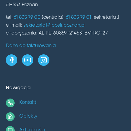
61-553 Poznań
tel.
61 835 79 00
(centrala),
61 835 79 01
(sekretariat)
e-mail:
sekretariat@posir.poznan.pl
e-doręczenia: AE:PL-60859-21453-BVTRC-27
Dane do fakturowania
strona w serwisie Facebook
kanał w serwisie YouTube
profil w serwisie Instagram
Nawigacja
Kontakt
Obiekty
Aktualności