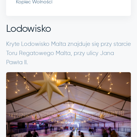
Kopiec Wolności
Lodowisko
Kryte Lodowisko Malta znajduje się przy starcie
Toru Regatowego Malta, przy ulicy Jana
Pawła II.