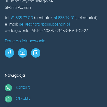
ul. Jana Spychalskiego 34
61-553 Poznań
tel.
61 835 79 00
(centrala),
61 835 79 01
(sekretariat)
e-mail:
sekretariat@posir.poznan.pl
e-doręczenia: AE:PL-60859-21453-BVTRC-27
Dane do fakturowania
strona w serwisie Facebook
kanał w serwisie YouTube
profil w serwisie Instagram
Nawigacja
Kontakt
Obiekty