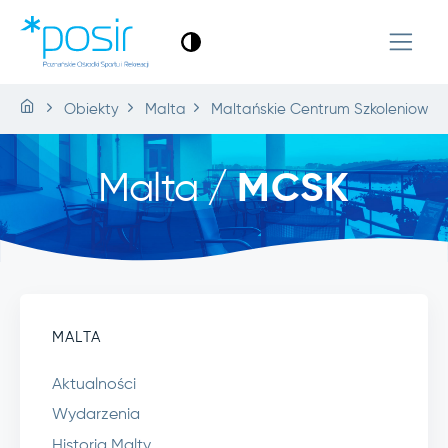
Obiekty
Malta
Maltańskie Centrum Szkoleniowo-
Malta /
MCSK
MALTA
Aktualności
Wydarzenia
Historia Malty