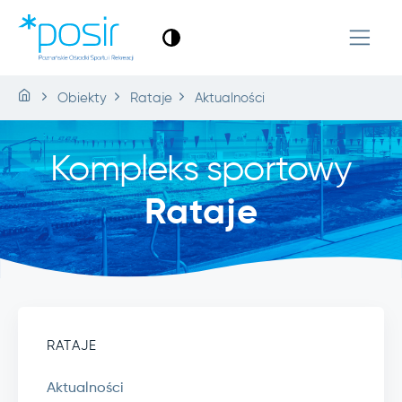
Obiekty
Rataje
Aktualności
Kompleks sportowy
Rataje
RATAJE
Aktualności