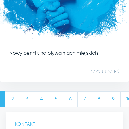
Nowy cennik na pływalniach miejskich
17 GRUDZIEŃ
2
3
4
5
6
7
8
9
1
KONTAKT