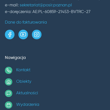
e-mail:
sekretariat@posir.poznan.pl
e-doręczenia: AE:PL-60859-21453-BVTRC-27
Dane do fakturowania
strona w serwisie Facebook
kanał w serwisie YouTube
profil w serwisie Instagram
Nawigacja
Kontakt
Obiekty
Aktualności
Wydarzenia