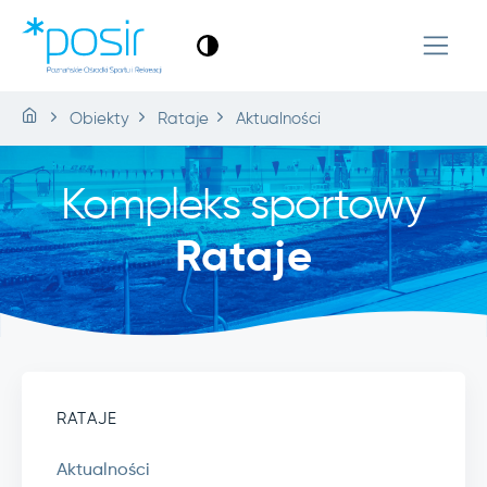
Obiekty
Rataje
Aktualności
Kompleks sportowy
Rataje
RATAJE
Aktualności