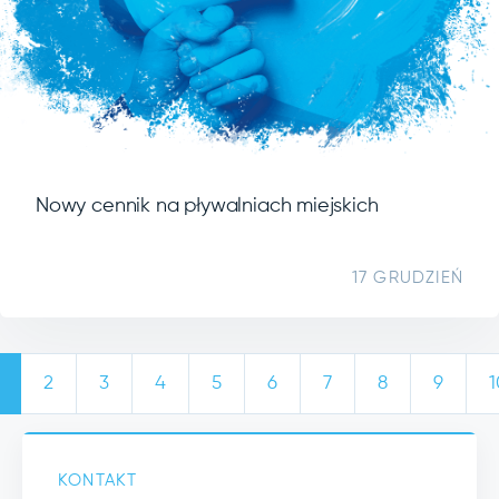
Nowy cennik na pływalniach miejskich
17 GRUDZIEŃ
2
3
4
5
6
7
8
9
1
KONTAKT