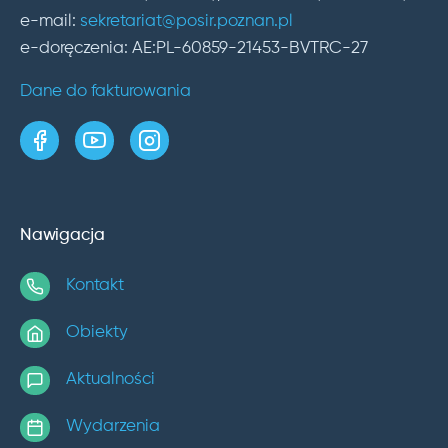
e-mail:
sekretariat@posir.poznan.pl
e-doręczenia: AE:PL-60859-21453-BVTRC-27
Dane do fakturowania
strona w serwisie Facebook
kanał w serwisie YouTube
profil w serwisie Instagram
Nawigacja
Kontakt
Obiekty
Aktualności
Wydarzenia