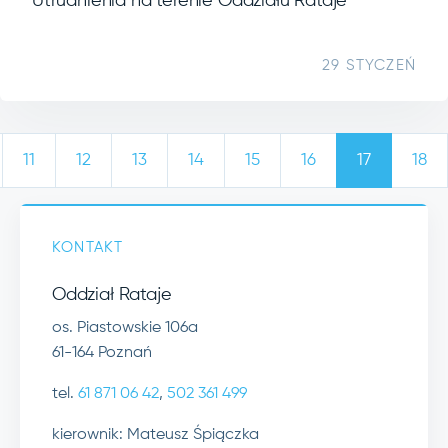
Utrudnienia na terenie Oddziału Rataje
29 STYCZEŃ
11
12
13
14
15
16
17
18
KONTAKT
Oddział Rataje
os. Piastowskie 106a
61-164 Poznań
tel.
61 871 06 42
,
502 361 499
kierownik: Mateusz Śpiączka