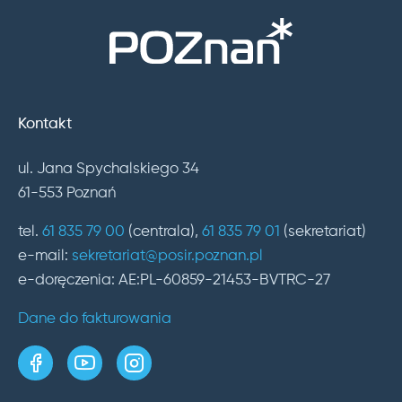
Kontakt
ul. Jana Spychalskiego 34
61-553 Poznań
tel.
61 835 79 00
(centrala),
61 835 79 01
(sekretariat)
e-mail:
sekretariat@posir.poznan.pl
e-doręczenia: AE:PL-60859-21453-BVTRC-27
Dane do fakturowania
strona w serwisie Facebook
kanał w serwisie YouTube
profil w serwisie Instagram