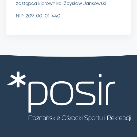
zastępca kierownika: Zbysław Jankowski
NIP: 209-00-01-440