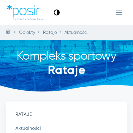
Obiekty
Rataje
Aktualności
Kompleks sportowy
Rataje
RATAJE
Aktualności