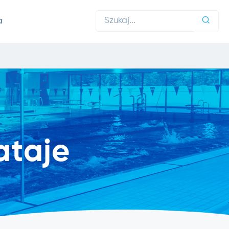
a
ataje