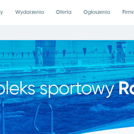
ty
Wydarzenia
Oferta
Ogłoszenia
Firm
leks sportowy
R