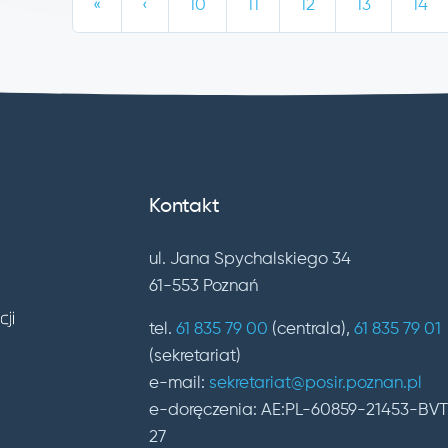
«
‹
10
11
12
13
14
Kontakt
ul. Jana Spychalskiego 34
61-553 Poznań
tel.
61 835 79 00
(centrala),
61 835 79 01
(sekretariat)
e-mail:
sekretariat@posir.poznan.pl
e-doręczenia: AE:PL-60859-21453-BV
27