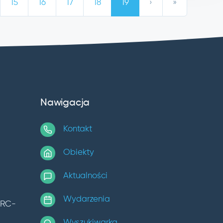
15
16
17
18
19
›
»
Nawigacja
Kontakt
Obiekty
Aktualności
Wydarzenia
TRC-
Wyszukiwarka