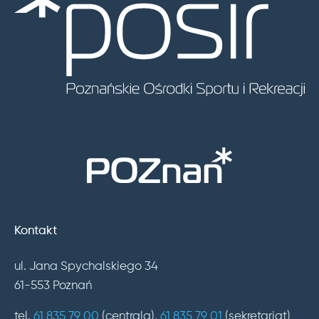
Kontakt
ul. Jana Spychalskiego 34
61-553 Poznań
tel.
61 835 79 00
(centrala),
61 835 79 01
(sekretariat)