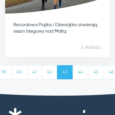
Recordowa Piątka i Dziesiątka otwierają
sezon biegowy nad Maltą
6 MARZEC
39
40
41
42
43
44
45
46