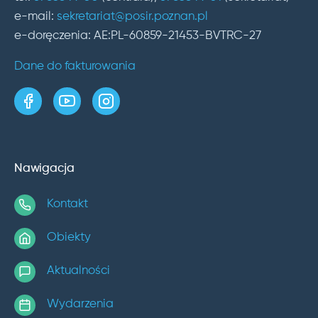
e-mail:
sekretariat@posir.poznan.pl
e-doręczenia: AE:PL-60859-21453-BVTRC-27
Dane do fakturowania
strona w serwisie Facebook
kanał w serwisie YouTube
profil w serwisie Instagram
Nawigacja
Kontakt
Obiekty
Aktualności
Wydarzenia