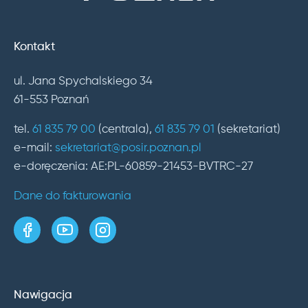
Kontakt
ul. Jana Spychalskiego 34
61-553 Poznań
tel.
61 835 79 00
(centrala),
61 835 79 01
(sekretariat)
e-mail:
sekretariat@posir.poznan.pl
e-doręczenia: AE:PL-60859-21453-BVTRC-27
Dane do fakturowania
strona w serwisie Facebook
kanał w serwisie YouTube
profil w serwisie Instagram
Nawigacja