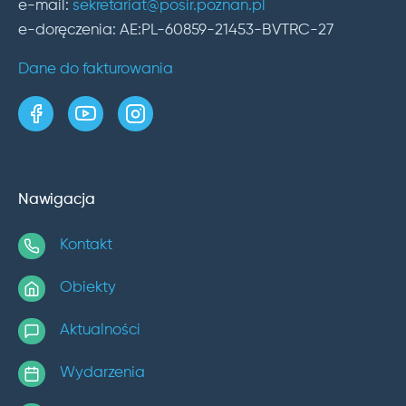
e-mail:
sekretariat@posir.poznan.pl
e-doręczenia: AE:PL-60859-21453-BVTRC-27
Dane do fakturowania
strona w serwisie Facebook
kanał w serwisie YouTube
profil w serwisie Instagram
Nawigacja
Kontakt
Obiekty
Aktualności
Wydarzenia