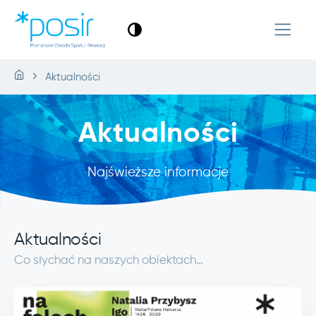
Aktualności
Aktualności
Najświeższe informacje
Aktualności
Co słychać na naszych obiektach…