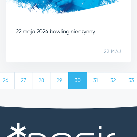
22 maja 2024 bowling nieczynny
22 MAJ
26
27
28
29
30
31
32
33