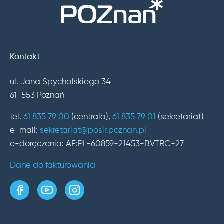
Kontakt
ul. Jana Spychalskiego 34
61-553 Poznań
tel.
61 835 79 00
(centrala),
61 835 79 01
(sekretariat)
e-mail:
sekretariat@posir.poznan.pl
e-doręczenia: AE:PL-60859-21453-BVTRC-27
Dane do fakturowania
strona w serwisie Facebook
kanał w serwisie YouTube
profil w serwisie Instagram