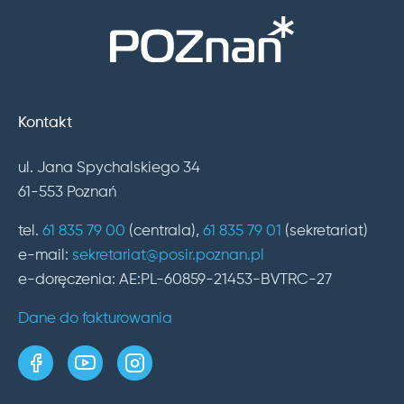
Kontakt
ul. Jana Spychalskiego 34
61-553 Poznań
tel.
61 835 79 00
(centrala),
61 835 79 01
(sekretariat)
e-mail:
sekretariat@posir.poznan.pl
e-doręczenia: AE:PL-60859-21453-BVTRC-27
Dane do fakturowania
strona w serwisie Facebook
kanał w serwisie YouTube
profil w serwisie Instagram