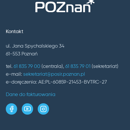
Kontakt
ul. Jana Spychalskiego 34
61-553 Poznań
tel.
61 835 79 00
(centrala),
61 835 79 01
(sekretariat)
e-mail:
sekretariat@posir.poznan.pl
e-doręczenia: AE:PL-60859-21453-BVTRC-27
Dane do fakturowania
strona w serwisie Facebook
kanał w serwisie YouTube
profil w serwisie Instagram