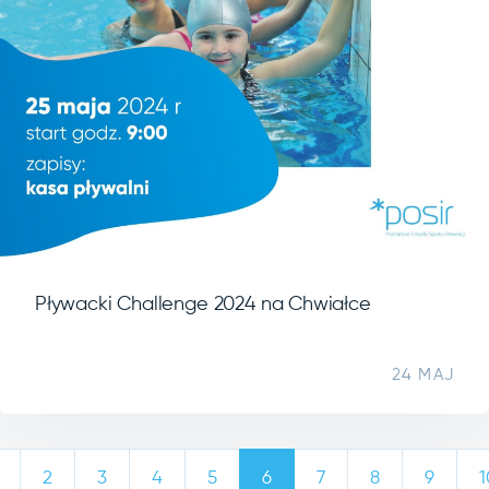
Pływacki Challenge 2024 na Chwiałce
24 MAJ
2
3
4
5
6
7
8
9
1