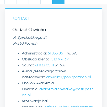
KONTAKT
Oddział Chwiałka
ul. Spychalskiego 34
61-553 Poznań
Administracja:
61 833 05 11
w. 395
Obsługa klienta:
510 914 314
Sauna:
61 833 05 11
w. 366
e-mail/rezerwacja torów
basenowych:
chwialka@posir.poznan.pl
Pho3nix Akademia
Pływania:
akademia.chwialka@posir.pozn
an.pl
rezerwacja hal