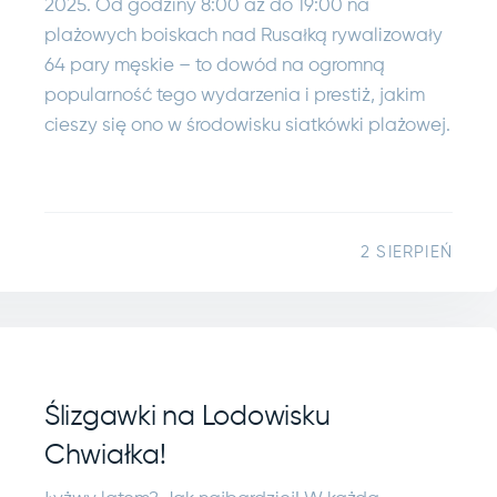
2025. Od godziny 8:00 aż do 19:00 na
plażowych boiskach nad Rusałką rywalizowały
64 pary męskie – to dowód na ogromną
popularność tego wydarzenia i prestiż, jakim
cieszy się ono w środowisku siatkówki plażowej.
2 SIERPIEŃ
Ślizgawki na Lodowisku
Chwiałka!