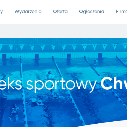
ty
Wydarzenia
Oferta
Ogłoszenia
Firm
eks sportowy
Ch