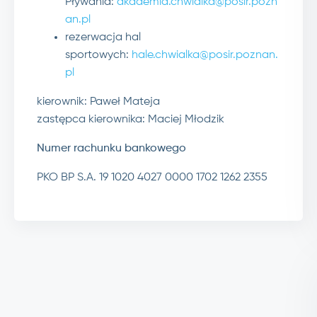
Pływania:
akademia.chwialka@posir.pozn
an.pl
rezerwacja hal
sportowych:
hale.chwialka@posir.poznan.
pl
kierownik: Paweł Mateja
zastępca kierownika: Maciej Młodzik
Numer rachunku bankowego
PKO BP S.A. 19 1020 4027 0000 1702 1262 2355