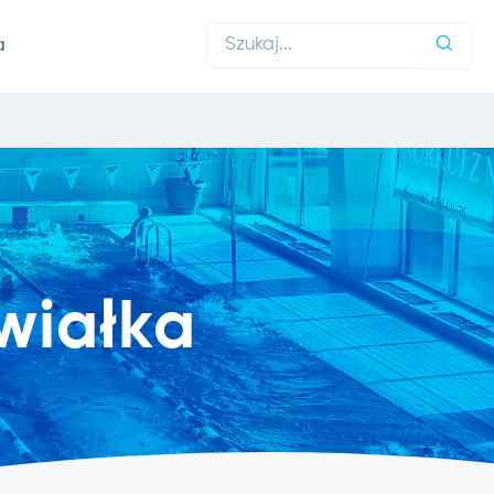
a
wiałka