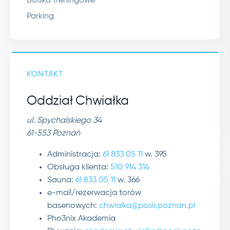
Boiska treningowe
Parking
KONTAKT
Oddział Chwiałka
ul. Spychalskiego 34
61-553 Poznań
Administracja:
61 833 05 11
w. 395
Obsługa klienta:
510 914 314
Sauna:
61 833 05 11
w. 366
e-mail/rezerwacja torów
basenowych:
chwialka@posir.poznan.pl
Pho3nix Akademia