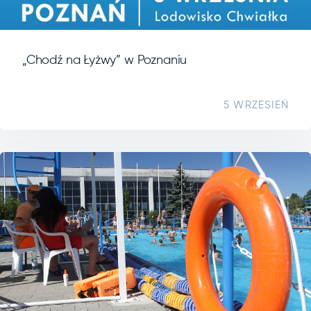
„Chodź na Łyżwy” w Poznaniu
5 WRZESIEŃ