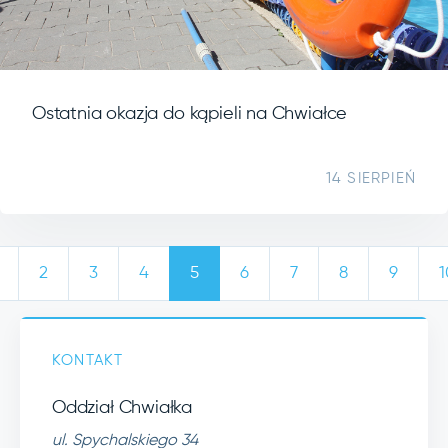
Ostatnia okazja do kąpieli na Chwiałce
14 SIERPIEŃ
2
3
4
5
6
7
8
9
1
KONTAKT
Oddział Chwiałka
ul. Spychalskiego 34