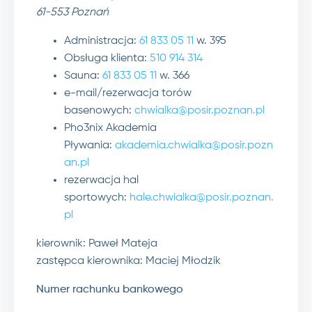
61-553 Poznań
Administracja:
61 833 05 11
w. 395
Obsługa klienta:
510 914 314
Sauna:
61 833 05 11
w. 366
e-mail/rezerwacja torów
basenowych:
chwialka@posir.poznan.pl
Pho3nix Akademia
Pływania:
akademia.chwialka@posir.pozn
an.pl
rezerwacja hal
sportowych:
hale.chwialka@posir.poznan.
pl
kierownik: Paweł Mateja
zastępca kierownika: Maciej Młodzik
Numer rachunku bankowego