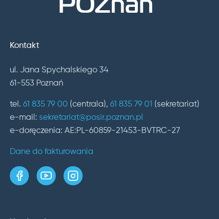
Kontakt
ul. Jana Spychalskiego 34
61-553 Poznań
tel.
61 835 79 00
(centrala),
61 835 79 01
(sekretariat)
e-mail:
sekretariat@posir.poznan.pl
e-doręczenia: AE:PL-60859-21453-BVTRC-27
Dane do fakturowania
strona w serwisie Facebook
kanał w serwisie YouTube
profil w serwisie Instagram