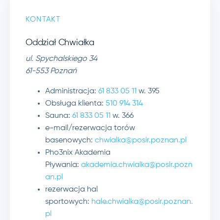
KONTAKT
Oddział Chwiałka
ul. Spychalskiego 34
61-553 Poznań
Administracja:
61 833 05 11
w. 395
Obsługa klienta:
510 914 314
Sauna:
61 833 05 11
w. 366
e-mail/rezerwacja torów
basenowych:
chwialka@posir.poznan.pl
Pho3nix Akademia
Pływania:
akademia.chwialka@posir.pozn
an.pl
rezerwacja hal
sportowych:
hale.chwialka@posir.poznan.
pl