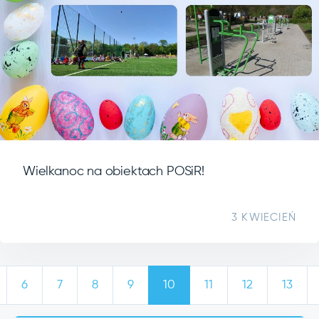
Wielkanoc na obiektach POSiR!
3 KWIECIEŃ
6
7
8
9
10
11
12
13