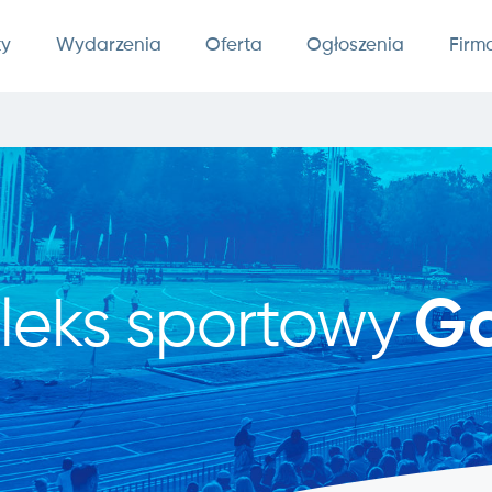
ty
Wydarzenia
Oferta
Ogłoszenia
Firm
leks sportowy
Go