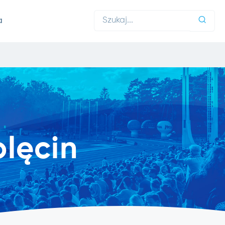
a
lęcin