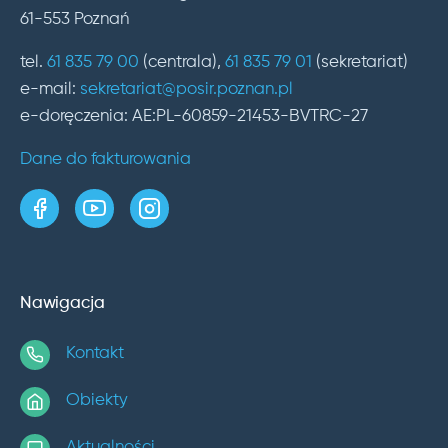
61-553 Poznań
tel.
61 835 79 00
(centrala),
61 835 79 01
(sekretariat)
e-mail:
sekretariat@posir.poznan.pl
e-doręczenia: AE:PL-60859-21453-BVTRC-27
Dane do fakturowania
strona w serwisie Facebook
kanał w serwisie YouTube
profil w serwisie Instagram
Nawigacja
Kontakt
Obiekty
Aktualności