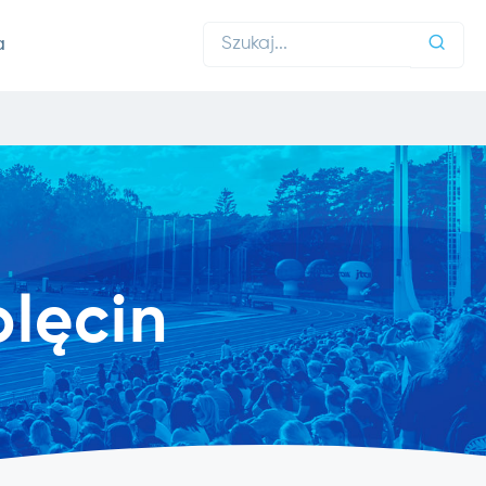
a
lęcin