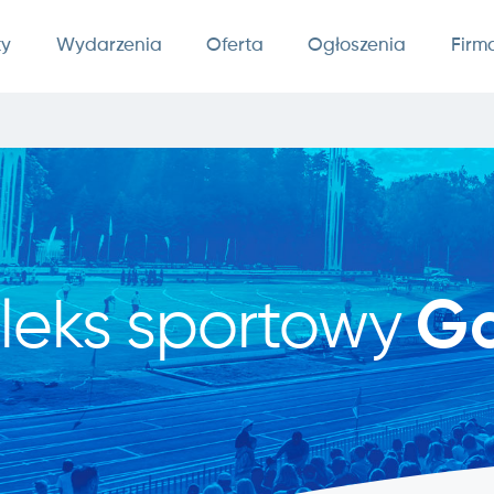
ty
Wydarzenia
Oferta
Ogłoszenia
Firm
leks sportowy
Go