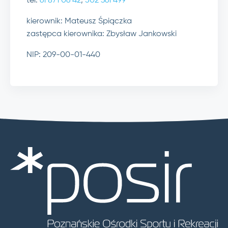
tel.
61 871 06 42
,
502 361 499
kierownik: Mateusz Śpiączka
zastępca kierownika: Zbysław Jankowski
NIP: 209-00-01-440