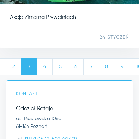
Akcja Zima na Pływalniach
24 STYCZEŃ
2
3
4
5
6
7
8
9
1
KONTAKT
Oddział Rataje
os. Piastowskie 106a
61-164 Poznań