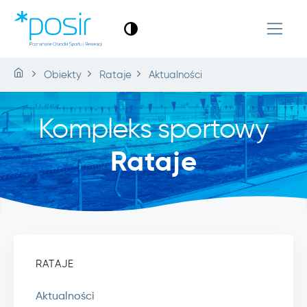
Obiekty
Rataje
Aktualności
Kompleks sportowy
Rataje
RATAJE
Aktualności