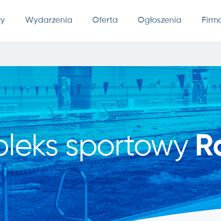
ty
Wydarzenia
Oferta
Ogłoszenia
Firm
leks sportowy
R