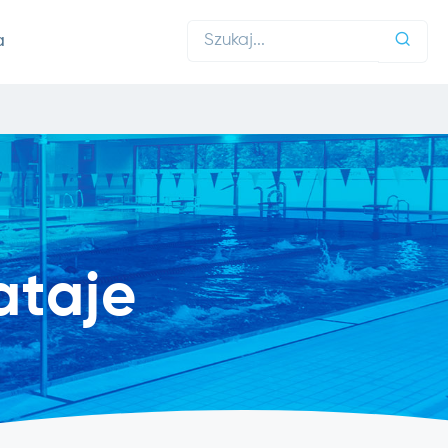
a
ataje