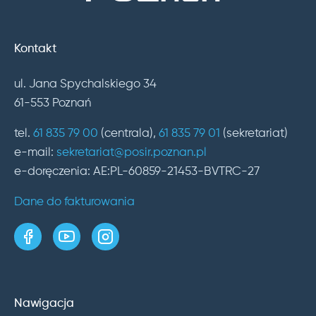
Kontakt
ul. Jana Spychalskiego 34
61-553 Poznań
tel.
61 835 79 00
(centrala),
61 835 79 01
(sekretariat)
e-mail:
sekretariat@posir.poznan.pl
e-doręczenia: AE:PL-60859-21453-BVTRC-27
Dane do fakturowania
strona w serwisie Facebook
kanał w serwisie YouTube
profil w serwisie Instagram
Nawigacja