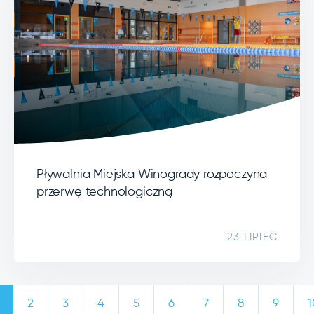
Pływalnia Miejska Winogrady rozpoczyna
przerwę technologiczną
23 LIPIEC
2
3
4
5
6
7
8
9
1