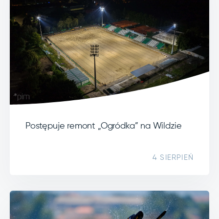
Postępuje remont „Ogródka” na Wildzie
4 SIERPIEŃ