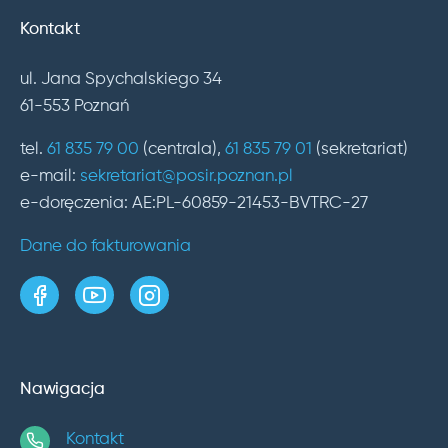
Kontakt
ul. Jana Spychalskiego 34
61-553 Poznań
tel.
61 835 79 00
(centrala),
61 835 79 01
(sekretariat)
e-mail:
sekretariat@posir.poznan.pl
e-doręczenia: AE:PL-60859-21453-BVTRC-27
Dane do fakturowania
strona w serwisie Facebook
kanał w serwisie YouTube
profil w serwisie Instagram
Nawigacja
Kontakt