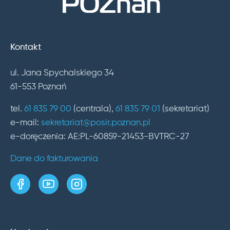
Kontakt
ul. Jana Spychalskiego 34
61-553 Poznań
tel.
61 835 79 00
(centrala),
61 835 79 01
(sekretariat)
e-mail:
sekretariat@posir.poznan.pl
e-doręczenia: AE:PL-60859-21453-BVTRC-27
Dane do fakturowania
strona w serwisie Facebook
kanał w serwisie YouTube
profil w serwisie Instagram