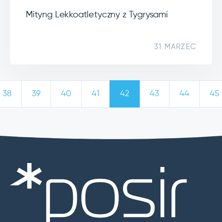
Mityng Lekkoatletyczny z Tygrysami
31 MARZEC
38
39
40
41
42
43
44
45