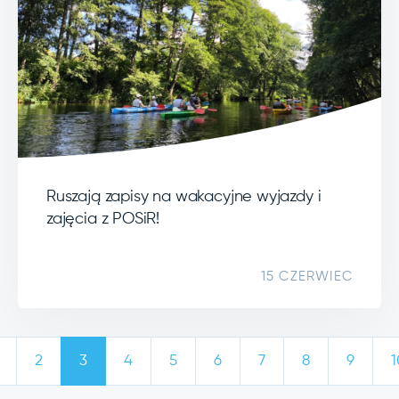
Ruszają zapisy na wakacyjne wyjazdy i
zajęcia z POSiR!
15 CZERWIEC
2
3
4
5
6
7
8
9
1