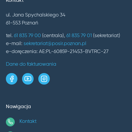
Kontakt
ul. Jana Spychalskiego 34
61-553 Poznań
tel.
61 835 79 00
(centrala),
61 835 79 01
(sekretariat)
e-mail:
sekretariat@posir.poznan.pl
e-doręczenia: AE:PL-60859-21453-BVTRC-27
Dane do fakturowania
strona w serwisie Facebook
kanał w serwisie YouTube
profil w serwisie Instagram
Nawigacja
Kontakt