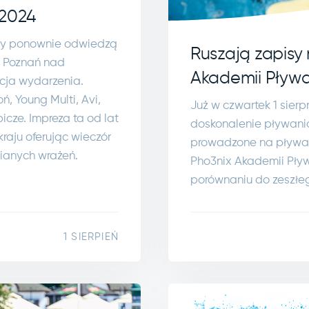
 2024
rzy ponownie odwiedzą
Ruszają zapisy 
u Poznań nad
Akademii Pływ
cja wydarzenia.
ń, Young Multi, Avi,
Już w czwartek 1 sierp
icze. Impreza ta od lat
doskonalenie pływania
raju oferując wieczór
prowadzone na pływal
ianych wrażeń.
Pho3nix Akademii Pływ
porównaniu do zeszłe
1 SIERPIEŃ