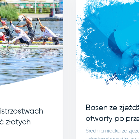
Basen ze zjeżd
istrzostwach
otwarty po prz
ć złotych
Średnia niecka ze zje