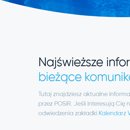
Najświeższe info
bieżące komunik
Tutaj znajdziesz aktualne infor
przez POSiR. Jeśli interesują C
odwiedzenia zakładki
Kalendarz