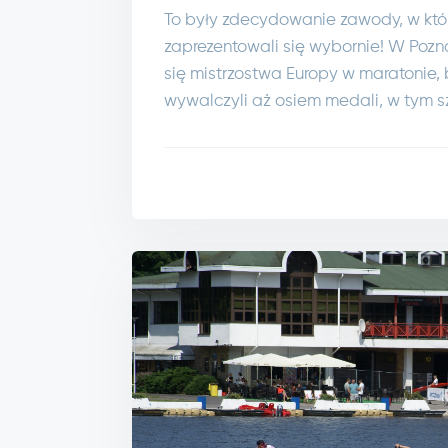
To były zdecydowanie zawody, w któ
zaprezentowali się wybornie! W Poz
się mistrzostwa Europy w maratonie,
wywalczyli aż osiem medali, w tym sz