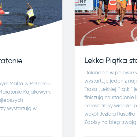
Lekka Piątka st
ratonie
Dokładnie w połowie 
wystartuje jeden z na
owym Malta w Poznaniu
Trasa „Lekkiej Piątki” 
 Maratonie Kajakowym.
finiszują na stadionie
ajlepszych
całość trasy wiedzie p
zy wystartują w
wokół Jeziora Rusałk
Zapisy na bieg trwają