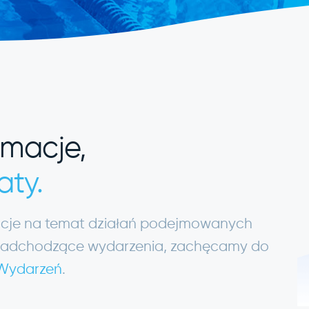
rmacje,
aty.
macje na temat działań podejmowanych
ię nadchodzące wydarzenia, zachęcamy do
 Wydarzeń
.