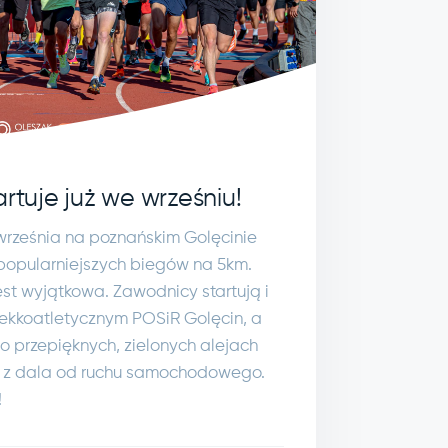
artuje już we wrześniu!
września na poznańskim Golęcinie
jpopularniejszych biegów na 5km.
jest wyjątkowa. Zawodnicy startują i
 lekkoatletycznym POSiR Golęcin, a
o przepięknych, zielonych alejach
a, z dala od ruchu samochodowego.
!