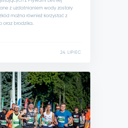
stających z Pływalni Letniej
zane z uzdatnianiem wody zostały
zkód można również korzystać z
oraz brodzika.
24 LIPIEC