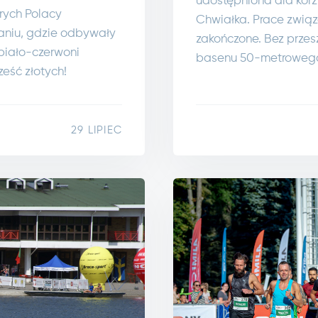
udostępniona dla korzy
rych Polacy
Chwiałka. Prace zwią
naniu, gdzie odbywały
zakończone. Bez przes
 biało-czerwoni
basenu 50-metrowego 
eść złotych!
29 LIPIEC