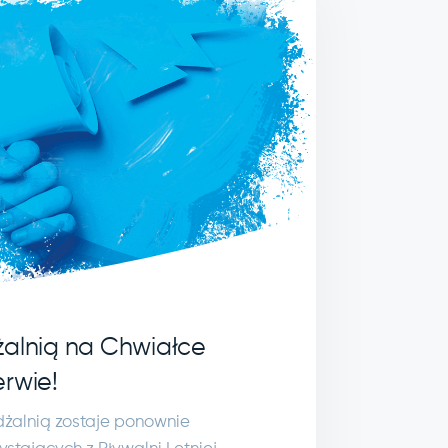
żalnią na Chwiałce
erwie!
żdżalnią zostaje ponownie