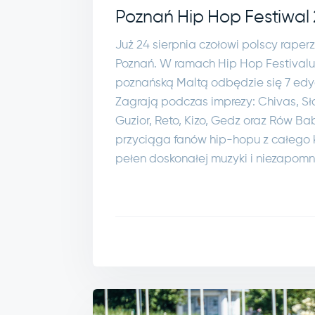
Poznań Hip Hop Festiwal
Już 24 sierpnia czołowi polscy rape
Poznań. W ramach Hip Hop Festival
poznańską Maltą odbędzie się 7 edy
Zagrają podczas imprezy: Chivas, Sło
Guzior, Reto, Kizo, Gedz oraz Rów Bab
przyciąga fanów hip-hopu z całego k
pełen doskonałej muzyki i niezapomn