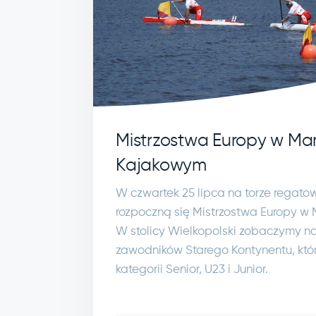
Mistrzostwa Europy w Ma
Kajakowym
W czwartek 25 lipca na torze regat
rozpoczną się Mistrzostwa Europy w
W stolicy Wielkopolski zobaczymy n
zawodników Starego Kontynentu, któr
kategorii Senior, U23 i Junior.