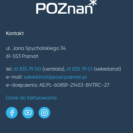
Kontakt
ul. Jana Spychalskiego 34
61-553 Poznań
tel.
61 835 79 00
(centrala),
61 835 79 01
(sekretariat)
e-mail:
sekretariat@posir.poznan.pl
e-doręczenia: AE:PL-60859-21453-BVTRC-27
Dane do fakturowania
strona w serwisie Facebook
kanał w serwisie YouTube
profil w serwisie Instagram