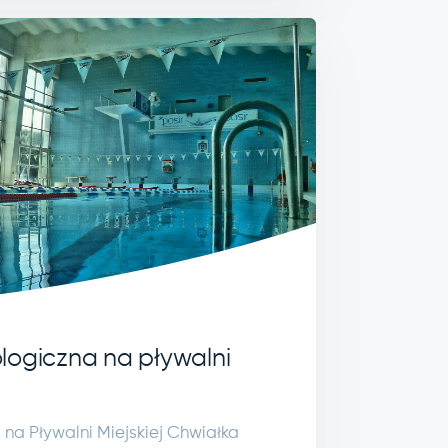
logiczna na pływalni
na Pływalni Miejskiej Chwiałka