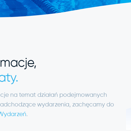
rmacje,
aty.
macje na temat działań podejmowanych
ię nadchodzące wydarzenia, zachęcamy do
 Wydarzeń
.