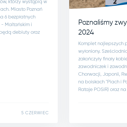
tów, którzy wystąpią w
ach. Miasto Poznań
na 6 bezpłatnych
Poznaliśmy zwy
 - Maltańskim i
2024
 będą debiuty oraz
Komplet najlepszych p
wyłoniony. Sześciodni
zakończyły finały kobie
zawodniczek i zawodnik
Chorwacji, Japonii, Rw
na boiskach "Piach i P
Rataje POSiR) oraz na 
5 CZERWIEC