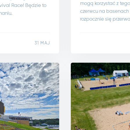
mogą korzystać z tego
vival Race! Będzie to
czerwcu na basenach k
naniu.
rozpocznie się przerw
31 MAJ