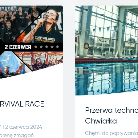
URVIVAL RACE
Przerwa techno
Chwiałka
 1 i 2 czerwca 2024
Chętni do popływania 
w arenę zmagań