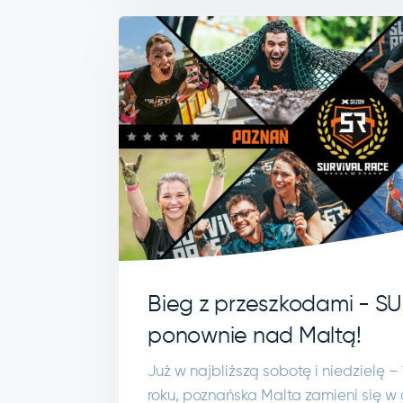
Bieg z przeszkodami - S
ponownie nad Maltą!
Już w najbliższą sobotę i niedzielę –
roku, poznańska Malta zamieni się 