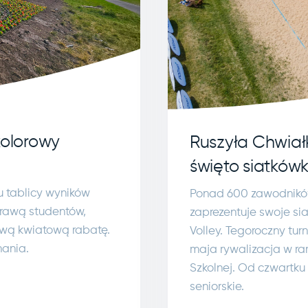
kolorowy
Ruszyła Chwiał
święto siatkówk
u tablicy wyników
Ponad 600 zawodników 
prawą studentów,
zaprezentuje swoje si
nową kwiatową rabatę.
Volley. Tegoroczny tur
nania.
maja rywalizacja w ra
Szkolnej. Od czwartk
seniorskie.