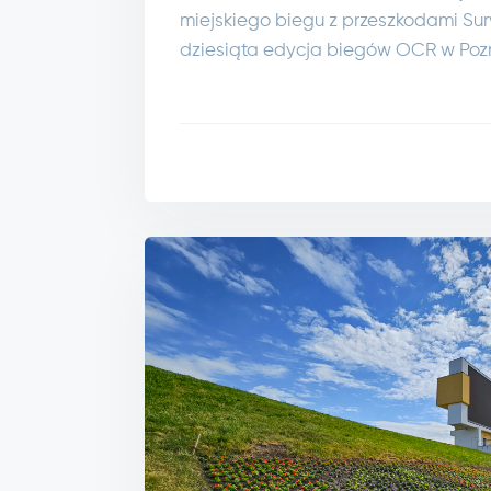
miejskiego biegu z przeszkodami Sur
dziesiąta edycja biegów OCR w Poz