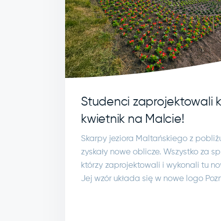
Studenci zaprojektowali 
kwietnik na Malcie!
Skarpy jeziora Maltańskiego z pobliż
zyskały nowe oblicze. Wszystko za s
którzy zaprojektowali i wykonali tu 
Jej wzór układa się w nowe logo Poz