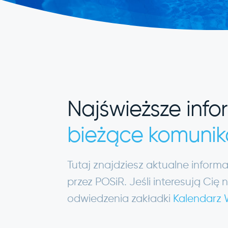
Najświeższe info
bieżące komunik
Tutaj znajdziesz aktualne infor
przez POSiR. Jeśli interesują C
odwiedzenia zakładki
Kalendarz