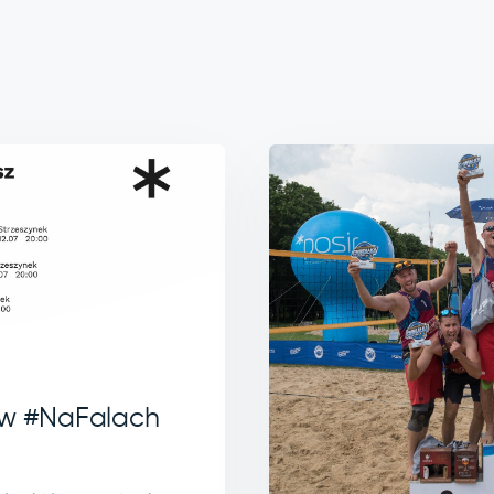
ów #NaFalach