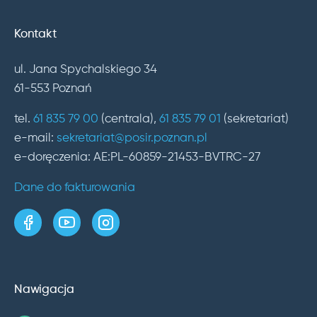
Kontakt
ul. Jana Spychalskiego 34
61-553 Poznań
tel.
61 835 79 00
(centrala),
61 835 79 01
(sekretariat)
e-mail:
sekretariat@posir.poznan.pl
e-doręczenia: AE:PL-60859-21453-BVTRC-27
Dane do fakturowania
strona w serwisie Facebook
kanał w serwisie YouTube
profil w serwisie Instagram
Nawigacja